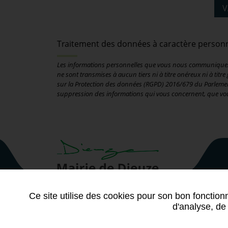
Traitement des données à caractère person
Les informations personnelles que vous nous communiquez so
ne sont transmises à aucun tiers ni à titre onéreux ni à tit
sur la Protection des données (RGPD) 2016/679 du Parlement 
suppression des informations qui vous concernent, que vou
Ce site utilise des cookies pour son bon fonction
d'analyse, de 
Plan du site
-
Données personnelles
-
Mentions lé