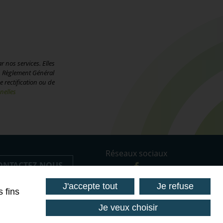
 nos services. Elles
au Règlement Général
 rectification ou de
nelles
Réseaux sociaux
ONTACTEZ-NOUS
J'accepte tout
Je refuse
 fins
Je veux choisir