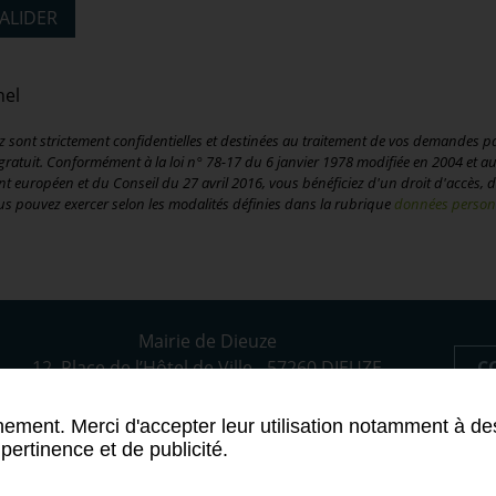
nel
nt strictement confidentielles et destinées au traitement de vos demandes par
re gratuit. Conformément à la loi n° 78-17 du 6 janvier 1978 modifiée en 2004 et 
européen et du Conseil du 27 avril 2016, vous bénéficiez d'un droit d'accès, de
s pouvez exercer selon les modalités définies dans la rubrique
données person
Mairie de Dieuze
C
12, Place de l’Hôtel de Ville - 57260 DIEUZE
Tél : 03 87 86 94 22
nement. Merci d'accepter leur utilisation notamment à des
pertinence et de publicité.
gales