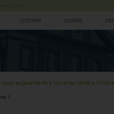
cherche
CITOYEN
LOISIRS
DÉ
 lundi au jeudi de 8h à 12h et de 13h30 à 17h30 e
ts ?