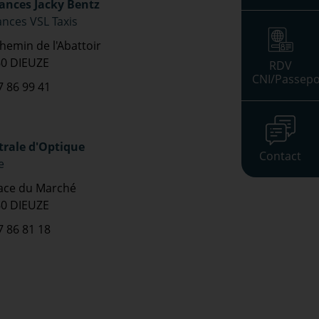
nces Jacky Bentz
nces VSL Taxis
chemin de l'Abattoir
0 DIEUZE
RDV
CNI/Passepo
7 86 99 41
trale d'Optique
Contact
e
lace du Marché
0 DIEUZE
7 86 81 18