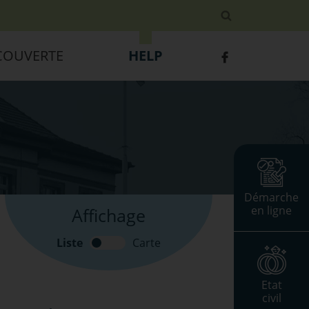
COUVERTE
HELP
Démarche
en ligne
Affichage
Liste
Carte
Etat
civil