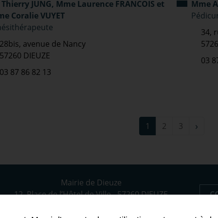
 Thierry JUNG, Mme Laurence FRANCOIS et
Mme A
e Coralie VUYET
Pédicu
nésithérapeute
34, 
28bis, avenue de Nancy
5726
57260 DIEUZE
03 8
03 87 86 82 13
›
1
2
3
Mairie de Dieuze
C
12, Place de l’Hôtel de Ville - 57260 DIEUZE
Tél : 03 87 86 94 22