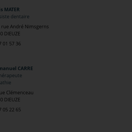
is MATER
iste dentaire
, rue André Nimsgerns
0 DIEUZE
7 01 57 36
manuel CARRE
thérapeute
athie
rue Clémenceau
0 DIEUZE
7 05 22 65