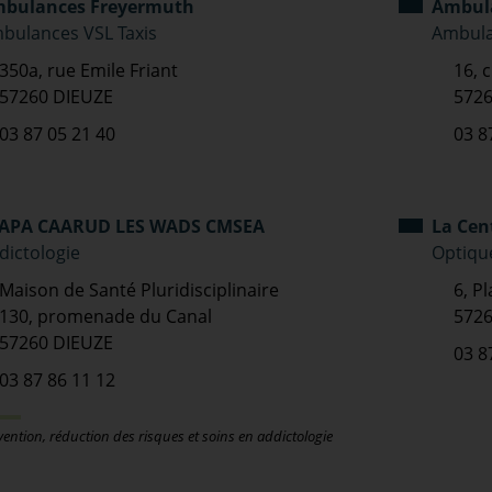
bulances Freyermuth
Ambula
bulances VSL Taxis
Ambula
350a, rue Emile Friant
16, 
57260 DIEUZE
5726
03 87 05 21 40
03 8
APA CAARUD LES WADS CMSEA
La Cen
dictologie
Optiqu
Maison de Santé Pluridisciplinaire
6, P
130, promenade du Canal
5726
57260 DIEUZE
03 8
03 87 86 11 12
vention, réduction des risques et soins en addictologie