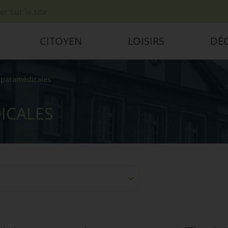
cherche
CITOYEN
LOISIRS
DÉ
s paramédicales
ICALES
 sur