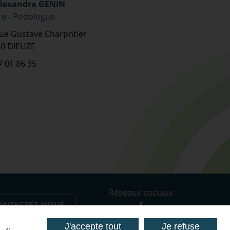
lexandra GENIN
re - Podologue
rue Gustave Charpntier
0 DIEUZE
7 01 86 35
Réseaux sociaux
ONTACTEZ-NOUS
J'accepte tout
Je refuse