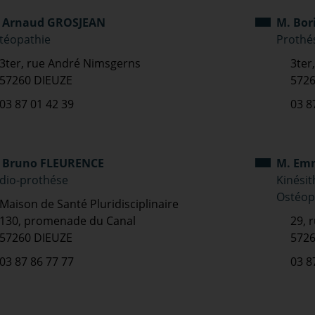
 Arnaud GROSJEAN
M. Bor
téopathie
Prothés
3ter, rue André Nimsgerns
3ter
57260 DIEUZE
5726
03 87 01 42 39
03 8
 Bruno FLEURENCE
M. Em
dio-prothése
Kinési
Ostéop
Maison de Santé Pluridisciplinaire
130, promenade du Canal
29, 
57260 DIEUZE
5726
03 87 86 77 77
03 8