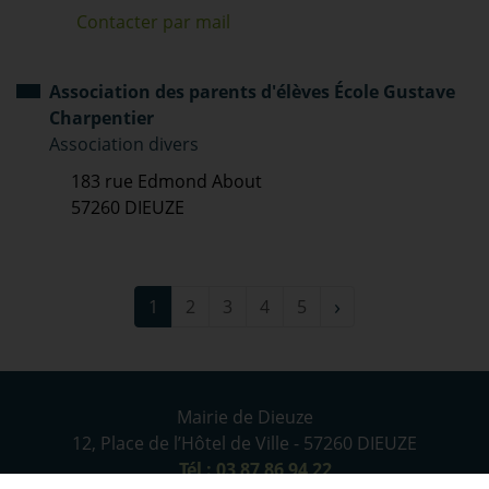
Contacter par mail
Association des parents d'élèves École Gustave
Charpentier
Association divers
183 rue Edmond About
57260 DIEUZE
›
1
2
3
4
5
Mairie de Dieuze
12, Place de l’Hôtel de Ville - 57260 DIEUZE
Tél : 03 87 86 94 22